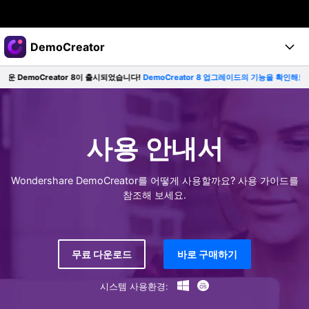
주요 제품
DemoCreator
AIGC 크리에이티비티
emoCreator 8이 출시되었습니다!
DemoCreator 8 업그레이드의 기능을 확인해보세요~
비즈니스
제품
유틸리티
개요
제품
회사 소개
AI
솔루션
사용 안내서
기능
AI 기능
뉴스룸
솔루션
모든 기능 >
Wondershare DemoCreator를 어떻게 사용할까요? 사용 가이드를
블로그
플랜 및 가격
도움
AI 팁
참조해 보세요.
더 많은 솔루션 알아보기 >
지금 시작하기
도움말 센터
DC 8으로 업그레이드
모든 AI 기능 >
지원
무료 다운로드
바로 구매하기
구매하기
로그인
무료 다운로드
시스템 사용환경: